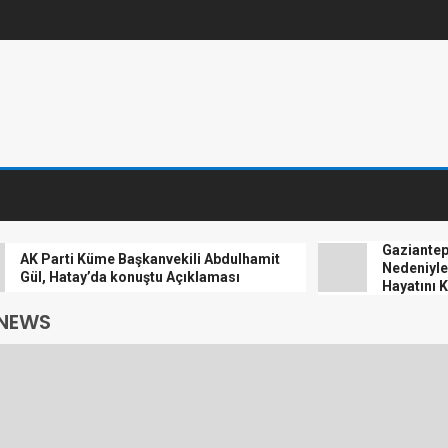
Gaziantep’te Ar
 Parti Küme Başkanvekili Abdulhamit
Nedeniyle Silah
l, Hatay’da konuştu Açıklaması
Hayatını Kaybett
 NEWS