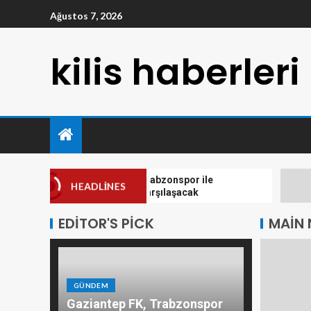
Ağustos 7, 2026
kilis haberleri
Gaziantep FK, Trabzonspor ile
AK
HEADLINES
Deplasmanda Karşılaşacak
Gü
EDITOR'S PICK
MAIN
GÜNDEM
Gaziantep FK, Trabzonspor