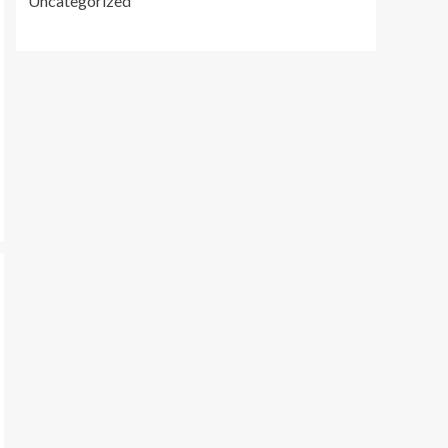
Uncategorized