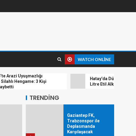
Hengame: 3 Kişi
Hayatını Kaybetti
3
Hatay’da Düzmece
İçki Üretiminde 200
Litre Etil Alkol Ele
Geçirildi
4
WATCH ONLINE
azi Uyuşmazlığı
Hatay’da 2.450 Litre
Hatay’da Düzmece İçki Üret
lı Hengame: 3 Kişi
Geçersiz İçki Ele
Litre Etil Alkol Ele Geçirildi
i
Geçirildi
5
TRENDING
Gaziantep FK,
Trabzonspor ile
Deplasmanda
Karşılaşacak