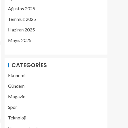
Ağustos 2025
Temmuz 2025
Haziran 2025
Mayıs 2025
CATEGORIES
Ekonomi
Gündem
Magazin
Spor
Teknoloji