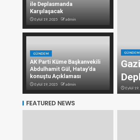
ile Deplasmanda
Karşılaşacak
Eylül 19, 2025
admin
GÜNDEM
GÜNDEM
 Litre Geçersiz İçki Ele
Gazi
AK Parti Küme Başkanvekili
Abdulhamit Gül, Hatay’da
Dep
konuştu Açıklaması
Eylül 19, 2025
admin
Eylül 19
FEATURED NEWS