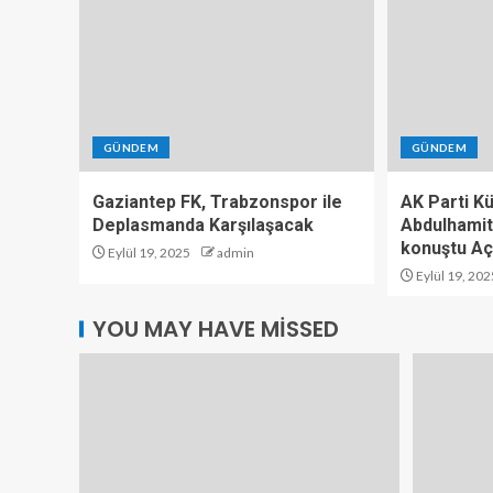
GÜNDEM
GÜNDEM
Gaziantep FK, Trabzonspor ile
AK Parti K
Deplasmanda Karşılaşacak
Abdulhamit
konuştu Aç
Eylül 19, 2025
admin
Eylül 19, 202
YOU MAY HAVE MISSED