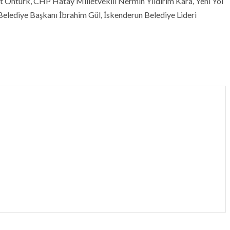
 Öntürk, CHP Hatay Milletvekili Nermin Yıldırım Kara, Yeni Yol
Belediye Başkanı İbrahim Gül, İskenderun Belediye Lideri