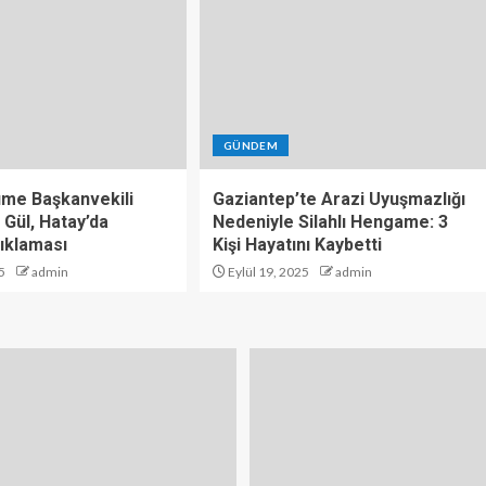
GÜNDEM
üme Başkanvekili
Gaziantep’te Arazi Uyuşmazlığı
 Gül, Hatay’da
Nedeniyle Silahlı Hengame: 3
ıklaması
Kişi Hayatını Kaybetti
5
admin
Eylül 19, 2025
admin