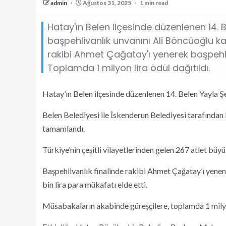
admin
Ağustos 31, 2025
1 min read
Hatay'ın Belen ilçesinde düzenlenen 14. B
başpehlivanlık unvanını Ali Böncüoğlu kaz
rakibi Ahmet Çağatay'ı yenerek başpehli
Toplamda 1 milyon lira ödül dağıtıldı.
Hatay’ın Belen ilçesinde düzenlenen 14. Belen Yayla Şe
Belen Belediyesi ile İskenderun Belediyesi tarafından
tamamlandı.
Türkiye’nin çeşitli vilayetlerinden gelen 267 atlet büyü
Başpehlivanlık finalinde rakibi Ahmet Çağatay’ı yenen
bin lira para mükafatı elde etti.
Müsabakaların akabinde güreşçilere, toplamda 1 milyon