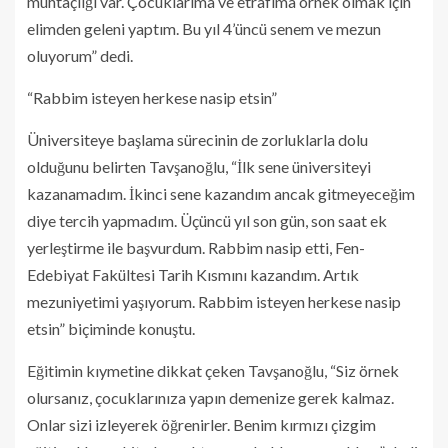
muhtaçlığı var. Çocuklarıma ve etrafıma örnek olmak için
elimden geleni yaptım. Bu yıl 4’üncü senem ve mezun
oluyorum” dedi.
“Rabbim isteyen herkese nasip etsin”
Üniversiteye başlama sürecinin de zorluklarla dolu
olduğunu belirten Tavşanoğlu, “İlk sene üniversiteyi
kazanamadım. İkinci sene kazandım ancak gitmeyeceğim
diye tercih yapmadım. Üçüncü yıl son gün, son saat ek
yerleştirme ile başvurdum. Rabbim nasip etti, Fen-
Edebiyat Fakültesi Tarih Kısmını kazandım. Artık
mezuniyetimi yaşıyorum. Rabbim isteyen herkese nasip
etsin” biçiminde konuştu.
Eğitimin kıymetine dikkat çeken Tavşanoğlu, “Siz örnek
olursanız, çocuklarınıza yapın demenize gerek kalmaz.
Onlar sizi izleyerek öğrenirler. Benim kırmızı çizgim