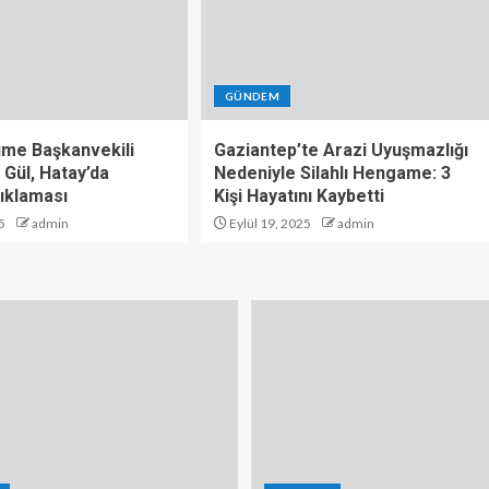
GÜNDEM
üme Başkanvekili
Gaziantep’te Arazi Uyuşmazlığı
 Gül, Hatay’da
Nedeniyle Silahlı Hengame: 3
ıklaması
Kişi Hayatını Kaybetti
5
admin
Eylül 19, 2025
admin