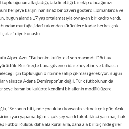
pluluğunun alkışladığı, takdir ettiği bir ekip olacağımızı
um her şeye karşın inanılmaz bir özveri gösterdi. İdmanlarda ve
lsun, bugün alanda 17 yaş ortalamasıyla oynayan bir kadro vardı.
ubundan mutfağa, idari takımdan sürücülere kadar herkes çok
ıştılar” diye konuştu
fa Alper Avcı, “Bu benim kulüpteki son maçımdı. Dört ay
 yürüttük. Bu süreçte bana güvenen idare heyetine ve bilhassa
eceği için topluluğun birbirine sahip çıkması gerekiyor. Bugün
klar yalnızca Adana Demirspor’un değil, Türk futbolunun da
r şeye karşın bu kulüpte kendimi bir ailenin modülü üzere
lu, “Sezonun bitişinde çocukları konsantre etmek çok güç. Açık
irinci yarı yapamadığımız çok şey vardı fakat ikinci yarı maçı hak
p Futbol Kulübü daha âlâ kurallarla, daha âlâ bir biçimde girer