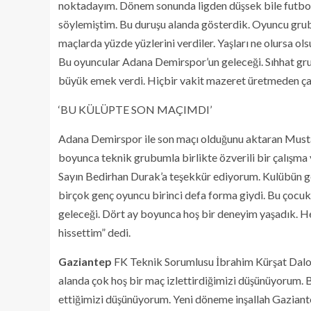
noktadayım. Dönem sonunda ligden düşsek bile futbol to
söylemiştim. Bu duruşu alanda gösterdik. Oyuncu grub
maçlarda yüzde yüzlerini verdiler. Yaşları ne olursa o
Bu oyuncular Adana Demirspor’un geleceği. Sıhhat gr
büyük emek verdi. Hiçbir vakit mazeret üretmeden çal
‘BU KÜLÜPTE SON MAÇIMDI’
Adana Demirspor ile son maçı olduğunu aktaran Musta
boyunca teknik grubumla birlikte özverili bir çalışma
Sayın Bedirhan Durak’a teşekkür ediyorum. Kulübün gel
birçok genç oyuncu birinci defa forma giydi. Bu çocu
geleceği. Dört ay boyunca hoş bir deneyim yaşadık. He
hissettim” dedi.
Gaziantep
FK Teknik Sorumlusu İbrahim Kürşat Daloğ
alanda çok hoş bir maç izlettirdiğimizi düşünüyorum. B
ettiğimizi düşünüyorum. Yeni döneme inşallah Gaziante