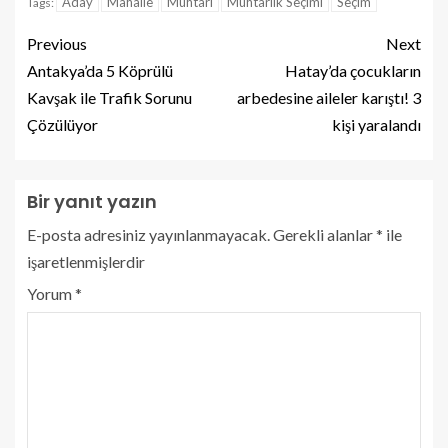
Aday
Mahalle
Muhtarı
Muhtarlık Seçimi
Seçim
Tags:
Previous
Next
Antakya’da 5 Köprülü
Hatay’da çocukların
Kavşak ile Trafik Sorunu
arbedesine aileler karıştı! 3
Çözülüyor
kişi yaralandı
Bir yanıt yazın
E-posta adresiniz yayınlanmayacak.
Gerekli alanlar
*
ile
işaretlenmişlerdir
Yorum
*