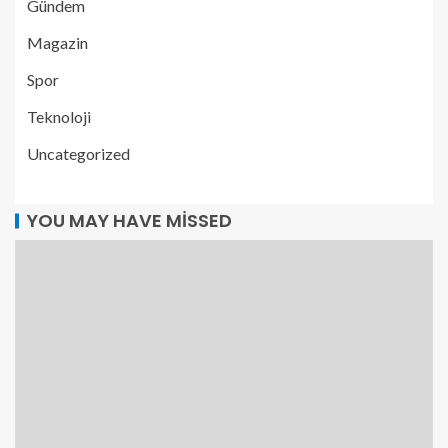
Gündem
Magazin
Spor
Teknoloji
Uncategorized
YOU MAY HAVE MISSED