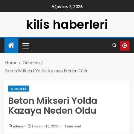
Ağustos 7, 2026
kilis haberleri
Home
Gündem
Beton Mikseri Yolda Kazaya Neden Oldu
GÜNDEM
Beton Mikseri Yolda
Kazaya Neden Oldu
admin
Haziran 15, 2025
1 min read