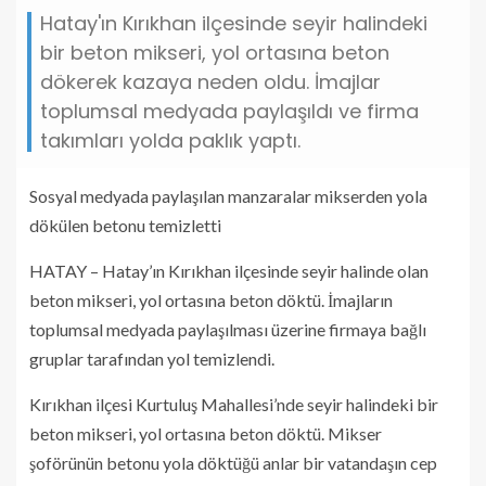
Hatay'ın Kırıkhan ilçesinde seyir halindeki
bir beton mikseri, yol ortasına beton
dökerek kazaya neden oldu. İmajlar
toplumsal medyada paylaşıldı ve firma
takımları yolda paklık yaptı.
Sosyal medyada paylaşılan manzaralar mikserden yola
dökülen betonu temizletti
HATAY – Hatay’ın Kırıkhan ilçesinde seyir halinde olan
beton mikseri, yol ortasına beton döktü. İmajların
toplumsal medyada paylaşılması üzerine firmaya bağlı
gruplar tarafından yol temizlendi.
Kırıkhan ilçesi Kurtuluş Mahallesi’nde seyir halindeki bir
beton mikseri, yol ortasına beton döktü. Mikser
şoförünün betonu yola döktüğü anlar bir vatandaşın cep