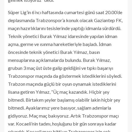
Süper Lig’in 6’ncı haftasında cumartesi günü saat 20.00’de
deplasmanda Trabzonspor’a konuk olacak Gaziantep FK,
maçın hazırlıklarını tesislerinde yaptığı idmanla sürdürdü.
Teknik yönetici Burak Yılmaz idaresinde yapılan idman
açma, germe ve ısınma hareketleriyle başladı. İdman
öncesinde teknik yönetici Burak Yılmaz, basın
mensuplarına açıklamalarda bulundu. Burak Yılmaz,
grubun 3 maç üst üste galip geldiğini ve tıpkı başarıyı
Trabzonspor maçında da göstermek istediklerini söyledi.
Trabzon maçında güçlü bir oyun oynamak istediklerini
lisana getiren Yılmaz, “Üç maç kazandık. Hiçbir şey
bitmedi. Birtakım şeyler başlamış olabilir lakin hiçbir şey
bitmedi. Ayaklarımız yere basıyor, sağlam adımlarla
gidiyoruz. Maç maç bakıyoruz. Artık Trabzonspor maçı
var. Kocaeli’nin tadını, hoşluğunu bir gün sonraya kadar
çıkardık. Kocaeli maçı bitti ve Trabzonspor için çok