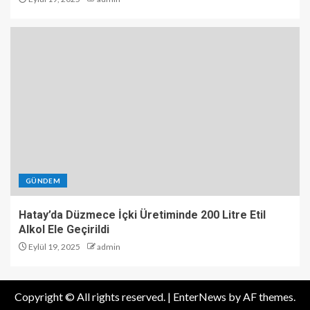
GÜNDEM
Hatay’da Düzmece İçki Üretiminde 200 Litre Etil
Alkol Ele Geçirildi
Eylül 19, 2025
admin
Copyright © All rights reserved.
|
EnterNews
by AF themes.