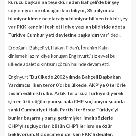
kurucu başkanına teşekkür eden Bahçeli’de bir şey
söylemiyor ne olacağını kim biliyor, 85 milyonda
bilmiyor kimse ne olacağını bilmiyor bilinen tek bir şey
var PKK kendini fesh etti diye yazılan bildiride adeta
Türkiye Cumhuriyeti devletine başkaldırı var”
dedi.
Erdoğan’ı, Bahçeli’yi, Hakan Fidan’ı, İbrahim Kalın’ı
dinlemek lazım’ diye konuşan Enginyurt, ‘siz evvel bu
ülkede adalet sıkıntısını çözün’ halinde devam etti.
Enginyurt
“Bu ülkede 2002 yılında Bahçeli Başbakan
Yardımcısı iken terör 0’dı bu ülkede, AKP’ye 0 terörle
teslim edilmişti ülke. Artık Terörsüz Türkiye diyerek
işin en üzüldüğüm yanı şu hala CHP suçlanıyor şuanda
sanki Cumhuriyet Halk Partisi terörsüz Türkiye’yi
bunlar başarmış barışı getirmişler, imalı sözlerle
CHP’yi suçluyorlar, bütün CHP’liler ismine özür
bekliyorum. Biz seçime giderken PKK’lı dediler,