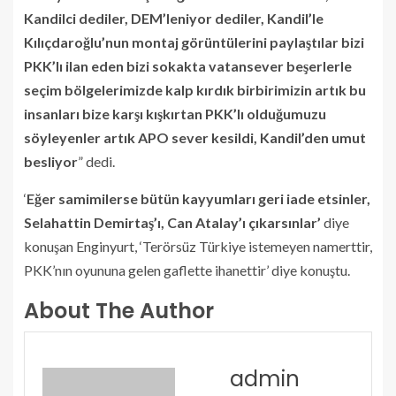
Kandilci dediler, DEM’leniyor dediler, Kandil’le
Kılıçdaroğlu’nun montaj görüntülerini paylaştılar bizi
PKK’lı ilan eden bizi sokakta vatansever beşerlerle
seçim bölgelerimizde kalp kırdık birbirimizin artık bu
insanları bize karşı kışkırtan PKK’lı olduğumuzu
söyleyenler artık APO sever kesildi, Kandil’den umut
besliyor
” dedi.
‘
Eğer samimilerse bütün kayyumları geri iade etsinler,
Selahattin Demirtaş’ı, Can Atalay’ı çıkarsınlar’
diye
konuşan Enginyurt, ‘Terörsüz Türkiye istemeyen namerttir,
PKK’nın oyununa gelen gaflette ihanettir’ diye konuştu.
About The Author
admin