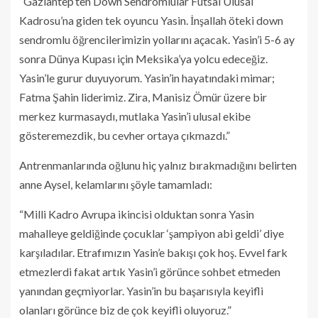
“Gaziantep’ten Down Sendromlular Futsal Ulusal
Kadrosu’na giden tek oyuncu Yasin. İnşallah öteki down
sendromlu öğrencilerimizin yollarını açacak. Yasin’i 5-6 ay
sonra Dünya Kupası için Meksika’ya yolcu edeceğiz.
Yasin’le gurur duyuyorum. Yasin’in hayatındaki mimar;
Fatma Şahin liderimiz. Zira, Manisiz Ömür üzere bir
merkez kurmasaydı, mutlaka Yasin’i ulusal ekibe
gösteremezdik, bu cevher ortaya çıkmazdı.”
Antrenmanlarında oğlunu hiç yalnız bırakmadığını belirten
anne Aysel, kelamlarını şöyle tamamladı:
“Milli Kadro Avrupa ikincisi olduktan sonra Yasin
mahalleye geldiğinde çocuklar ‘şampiyon abi geldi’ diye
karşıladılar. Etrafımızın Yasin’e bakışı çok hoş. Evvel fark
etmezlerdi fakat artık Yasin’i görünce sohbet etmeden
yanından geçmiyorlar. Yasin’in bu başarısıyla keyifli
olanları görünce biz de çok keyifli oluyoruz.”