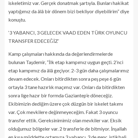
iskeletimiz var. Gerçek donatmak şartıyla. Bunları hakikat
yaptığımız da âlâ bir dönem bizi bekliyor diyebilirim” diye
konuştu.
‘3 YABANCI, 3 GELECEK VAAD EDEN TÜRK OYUNCU
TRANSFER EDECEĞİZ’
Kamp çalışmaları hakkında da değerlendirmelerde
bulunan Taşdemir, “İlk etap kampımız uygun geçti. 2’nci
etap kampımız da âlâ geçiyor. 2-3 gün daha çalışmalarımız
devam edecek. Onları bitirdikten sonra peş peşe 6 gün
ortayla 3 tane hazırlık maçımız var. Onları da bitirdikten
sonra lige hazır bir formda Gaziantep’e döneceğiz.
Ekibimizin dediğim üzere çok düzgün bir iskelet takımı
var. Çok mevkilere değinmeyeceğim. Fakat 3 oyuncu
transfer ettik. Gereksinimimiz olan mevkiler var. Eksik
olduğumuz bölgeler var. 2 transferle de bitmiyor. İnşallah
en kısa müddette ortamıza 3 yabancı, 3 de genç, istikbali