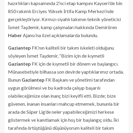
hazırlıkları kapsamında 2’nci etap kampını Kayseri’de bin
850 rakımlı Erciyes Yüksek İrtifa Kamp Merkezi’nde
gerçekleştiriyor. Kırmızı siyahlı takımın teknik yöneticisi
İsmet Taşdemir, kamp çalışmaları hakkında Demirören
Haber
Ajansı’na özel açıklamalarda bulundu.
Gaziantep
FK’nın kaliteli bir takım iskeleti olduğunu
söyleyen İsmet Taşdemir, “Bizim için de kıymetli
Gaziantep
FK için de kıymetli bir dönem ve başlangıcı.
Münasebetiyle bilhassa son devirde yaptıklarımız ortada.
Bunun
Gaziantep
FK Başkanı ve yönetimi tarafından
uygun görülmesi ve bu kadroda çalışıp başarılı
olabileceğimize olan inanç bizi keyifli etti. Bizde; bize
güvenen, inanan insanları mahcup etmemek, bununla bir
arada de Süper Lig’de neler yapabileceğimizi herkese
göstermek ve kanıtlamak için hoş bir başlangıç oldu. İki
tarafında örtüştüğünü düşünüyorum kaliteli bir takım