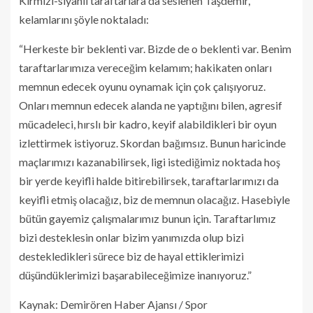
Kırmızı-siyahlı taraftarlara da seslenen Taşdemir,
kelamlarını şöyle noktaladı:
“Herkeste bir beklenti var. Bizde de o beklenti var. Benim
taraftarlarımıza vereceğim kelamım; hakikaten onları
memnun edecek oyunu oynamak için çok çalışıyoruz.
Onları memnun edecek alanda ne yaptığını bilen, agresif
mücadeleci, hırslı bir kadro, keyif alabildikleri bir oyun
izlettirmek istiyoruz. Skordan bağımsız. Bunun haricinde
maçlarımızı kazanabilirsek, ligi istediğimiz noktada hoş
bir yerde keyifli halde bitirebilirsek, taraftarlarımızı da
keyifli etmiş olacağız, biz de memnun olacağız. Hasebiyle
bütün gayemiz çalışmalarımız bunun için. Taraftarlımız
bizi desteklesin onlar bizim yanımızda olup bizi
destekledikleri sürece biz de hayal ettiklerimizi
düşündüklerimizi başarabileceğimize inanıyoruz.”
Kaynak: Demirören Haber Ajansı / Spor