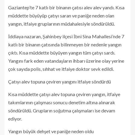
Gaziantep’te 7 katlı bir binanın çatısı alev alev yandı. Kısa
müddette büyüyüp çatıyı saran ve paniğe neden olan
yangın, itfaiye gruplarının müdahalesiyle söndürüldü.
İddiaya nazaran, Şahinbey ilçesi İbni Sina Mahallesi’nde 7
katlı bir binanın çatısında bilinmeyen bir nedenle yangın
çıktı. Kısa müddette büyüyen yangın tüm çatıyı sardı.
Yangını fark eden vatandaşların ihbarı üzerine olay yerine
çok sayıda polis, sıhhat ve itfaiye doktor sevk edildi.
Çatıyı alev topuna çeviren yangını itfaiye söndürdü
Kısa müddette çatıyı alev topuna çeviren yangın, itfaiye
takımlarının çalışması sonucu denetim altına alınarak
söndürüldü. Grupların soğutma çalışmaları ise devam
ediyor.
Yangın büyük dehşet ve paniğe neden oldu