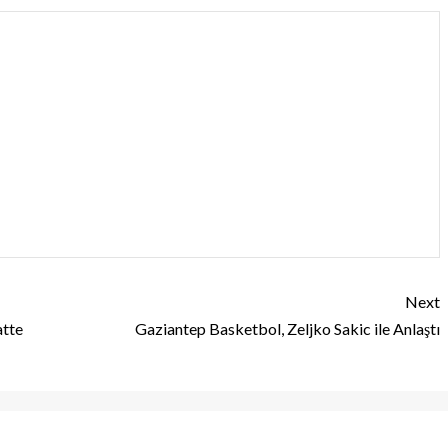
Next
atte
Gaziantep Basketbol, Zeljko Sakic ile Anlaştı