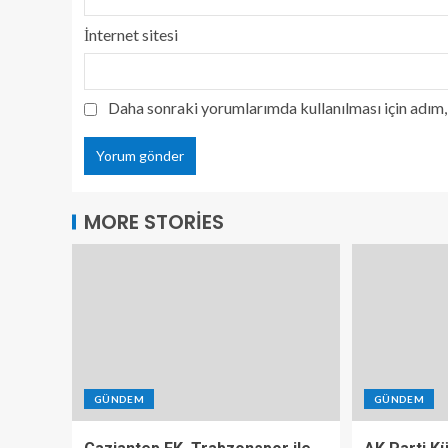
İnternet sitesi
Daha sonraki yorumlarımda kullanılması için adım, 
MORE STORIES
GÜNDEM
GÜNDEM