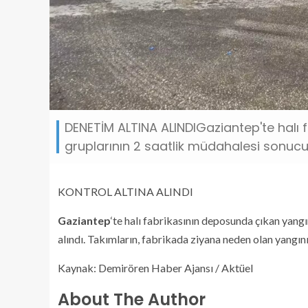
DENETİM ALTINA ALINDIGaziantep'te halı 
gruplarının 2 saatlik müdahalesi sonucu 
KONTROL ALTINA ALINDI
Gaziantep
‘te halı fabrikasının deposunda çıkan yangı
alındı. Takımların, fabrikada ziyana neden olan yangın
Kaynak: Demirören Haber Ajansı / Aktüel
About The Author