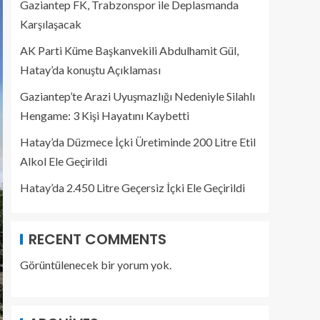
Gaziantep FK, Trabzonspor ile Deplasmanda
Karşılaşacak
AK Parti Küme Başkanvekili Abdulhamit Gül,
Hatay’da konuştu Açıklaması
Gaziantep’te Arazi Uyuşmazlığı Nedeniyle Silahlı
Hengame: 3 Kişi Hayatını Kaybetti
Hatay’da Düzmece İçki Üretiminde 200 Litre Etil
Alkol Ele Geçirildi
Hatay’da 2.450 Litre Geçersiz İçki Ele Geçirildi
RECENT COMMENTS
Görüntülenecek bir yorum yok.