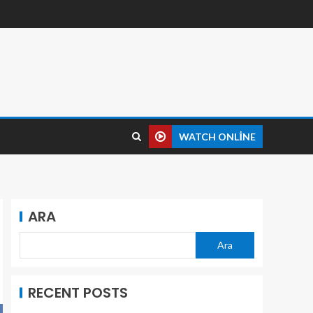
WATCH ONLINE
ARA
Ara
RECENT POSTS