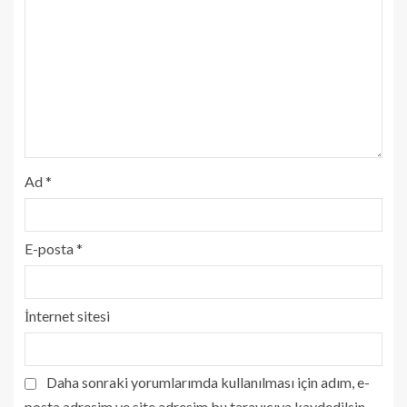
Ad
*
E-posta
*
İnternet sitesi
Daha sonraki yorumlarımda kullanılması için adım, e-
posta adresim ve site adresim bu tarayıcıya kaydedilsin.