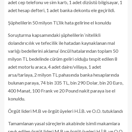
adet cep telefonu ve sim kartı, 1 adet dizüstü bilgisayar, 1
adet hesap defteri, 1 adet banka dekontu ele geçirildi.
Şüphelilerin 50 milyon TL’lik hata gelirine el konuldu
Soruşturma kapsamındaki şüphelilerin ‘nitelikli
dolandırıcılık ve tefecilik ile hatadan kaynaklanan mal
varlığı bedellerini aklama’ öncül hatalarından toplam 50
milyon TL bedelinde cürüm geliri olduğu tespit edilen 8
adet motorlu araca, 4 adet daire/villaya, 1 adet
arsa/tarlaya, 2 milyon TL pahasında banka hesaplarında
bulunan paraya, 74 bin 335 TL, bin 290 Dolar, bin 20 Euro,
400 Manat, 100 Frank ve 20 Pound nakit paraya ise el
konuldu.
Örgüt lideri M.B ve örgüt üyeleri H.İ.B. ve O.O. tutuklandı
Tamamlanan yasal süreçlerin akabinde isimli makamlara
sevk edilen örgüt lideri M.B ve örgüt üyeleri H.İ.B. ve O.O.