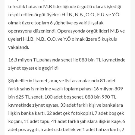
tefecilik hatasını M.B liderliğinde örgütlü olarak işlediği
tespit edilen örgüt üyeleri H.İ.B., N.B., O.O., E.U. ve Y.Ö.
olmak üzere toplam 6 şüpheliye eş vakitli şafak
operasyonu düzenlendi. Operasyonda örgüt lideri M.B ve
üyeleri H.İ.B., N.B., O.O. ve Y.Ö olmak üzere 5 kuşkulu
yakalandı.
16,8 milyon TL pahasında senet ile 888 bin TL kıymetinde
ziynet eşyası ele geçirildi
Şüphelilerin ikamet, araç ve üst aramalarında 81 adet
farklı şahıs isimlerine yazılı toplam pahası 16 milyon 809
bin 625 TL senet, 100 adet boş senet, 888 bin 990 TL
kıymetinde ziynet eşyası, 33 adet farklı kişi ve bankalara
ilişkin banka kartı, 32 adet çek fotokopisi, 7 adet boş çek
koçanı, 11 adet tapu, 41 adet farklı şahıslara ilişkin kaşe, 6
adet pos aygıtı, 5 adet usb bellek ve 1 adet hafıza kartı, 2