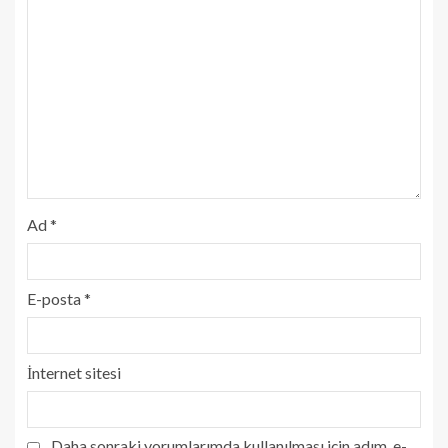
Ad
*
E-posta
*
İnternet sitesi
Daha sonraki yorumlarımda kullanılması için adım, e-