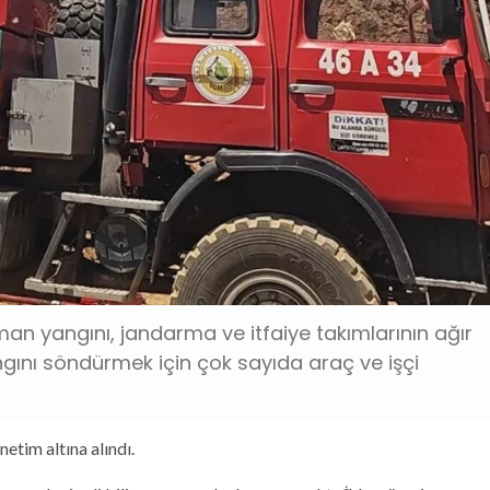
an yangını, jandarma ve itfaiye takımlarının ağır
ngını söndürmek için çok sayıda araç ve işçi
etim altına alındı.