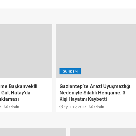
GÜNDEM
üme Başkanvekili
Gaziantep’te Arazi Uyuşmazlığı
 Gül, Hatay’da
Nedeniyle Silahlı Hengame: 3
ıklaması
Kişi Hayatını Kaybetti
5
admin
Eylül 19, 2025
admin