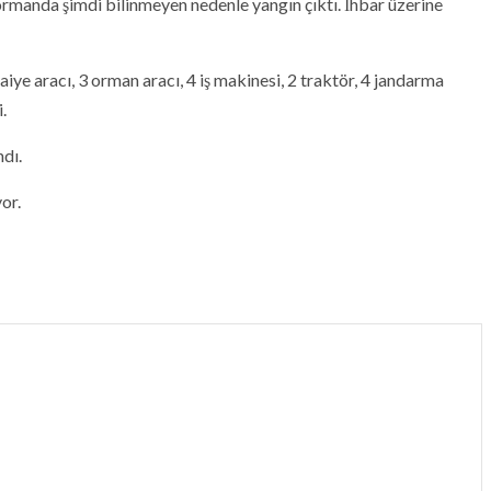
rmanda şimdi bilinmeyen nedenle yangın çıktı. İhbar üzerine
faiye aracı, 3 orman aracı, 4 iş makinesi, 2 traktör, 4 jandarma
.
ndı.
or.