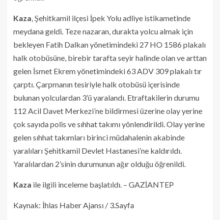
Kaza
, Şehitkamil ilçesi İpek Yolu adliye istikametinde
meydana geldi. Teze nazaran, durakta yolcu almak için
bekleyen Fatih Dalkan yönetimindeki 27 HO 1586 plakalı
halk otobüsüne, birebir tarafta seyir halinde olan ve arttan
gelen İsmet Ekrem yönetimindeki 63 ADV 309 plakalı tır
çarptı. Çarpmanın tesiriyle halk otobüsü içerisinde
bulunan yolculardan 3’ü yaralandı. Etraftakilerin durumu
112 Acil Davet Merkezi’ne bildirmesi üzerine olay yerine
çok sayıda polis ve sıhhat takımı yönlendirildi. Olay yerine
gelen sıhhat takımları birinci müdahalenin akabinde
yaralıları Şehitkamil Devlet Hastanesi’ne kaldırıldı.
Yaralılardan 2’sinin durumunun ağır olduğu öğrenildi.
Kaza
ile ilgili inceleme başlatıldı. – GAZİANTEP
Kaynak: İhlas Haber Ajansı / 3.Sayfa