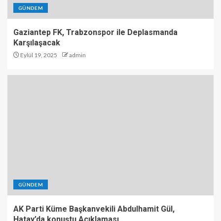
GÜNDEM
Gaziantep FK, Trabzonspor ile Deplasmanda
Karşılaşacak
Eylül 19, 2025
admin
GÜNDEM
AK Parti Küme Başkanvekili Abdulhamit Gül,
Hatay’da konuştu Açıklaması