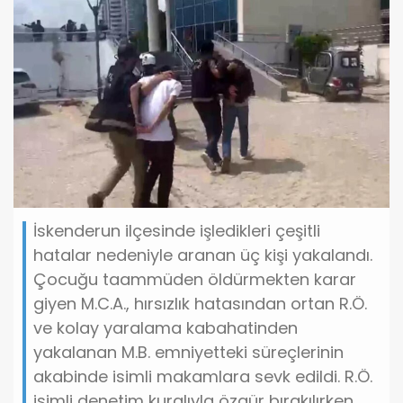
İskenderun ilçesinde işledikleri çeşitli
hatalar nedeniyle aranan üç kişi yakalandı.
Çocuğu taammüden öldürmekten karar
giyen M.C.A., hırsızlık hatasından ortan R.Ö.
ve kolay yaralama kabahatinden
yakalanan M.B. emniyetteki süreçlerinin
akabinde isimli makamlara sevk edildi. R.Ö.
isimli denetim kuralıyla özgür bırakılırken