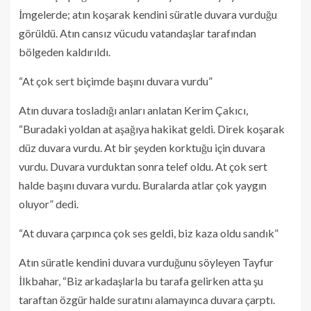
İmgelerde; atın koşarak kendini süratle duvara vurduğu
görüldü. Atın cansız vücudu vatandaşlar tarafından
bölgeden kaldırıldı.
“At çok sert biçimde başını duvara vurdu”
Atın duvara tosladığı anları anlatan Kerim Çakıcı,
“Buradaki yoldan at aşağıya hakikat geldi. Direk koşarak
düz duvara vurdu. At bir şeyden korktuğu için duvara
vurdu. Duvara vurduktan sonra telef oldu. At çok sert
halde başını duvara vurdu. Buralarda atlar çok yaygın
oluyor” dedi.
“At duvara çarpınca çok ses geldi, biz kaza oldu sandık”
Atın süratle kendini duvara vurduğunu söyleyen Tayfur
İlkbahar, “Biz arkadaşlarla bu tarafa gelirken atta şu
taraftan özgür halde suratını alamayınca duvara çarptı.