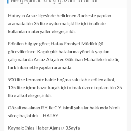
ele geçirildi. İki kişi gözaltına alındı.
Hatay’ın Arsuz ilçesinde belirlenen 3 adreste yapılan
aramada bin 35 litre uydurma içki ile içki imalinde
kullanılan materyaller ele geçirildi.
Edinilen bilgiye göre; Hatay Emniyet Müdürlüğü
görevlilerince, Kaçakçılık hatalarına yönelik yapılan
çalışmalarda Arsuz Akçalı ve Gülcihan Mahallelerinde üç
farklı ikamette yapılan aramada;
900 litre fermante halde boğma rakı tabir edilen alkol,
135 litre içime hazır kaçak içki olmak üzere toplam bin 35
litre alkol ele geçirildi.
Gözaltına alınan R.Y. ile C.Y. isimli şahıslar hakkında isimli
süreç başlatıldı. – HATAY
Kaynak: İhlas Haber Ajansı / 3.Sayfa