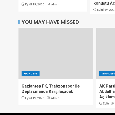
konuştu Aç
Eylül 19, 2025
admin
Eylül 19, 202
YOU MAY HAVE MISSED
GÜNDEM
GÜNDEM
Gaziantep FK, Trabzonspor ile
AK Part
Deplasmanda Karşılaşacak
Abdulha
Açıklam
Eylül 19, 2025
admin
Eylül 19