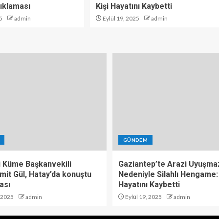
ıklaması
Kişi Hayatını Kaybetti
5
admin
Eylül 19, 2025
admin
GÜNDEM
i Küme Başkanvekili
Gaziantep’te Arazi Uyuşmaz
mit Gül, Hatay’da konuştu
Nedeniyle Silahlı Hengame: 
ası
Hayatını Kaybetti
, 2025
admin
Eylül 19, 2025
admin