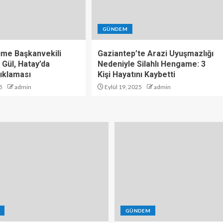
GÜNDEM
üme Başkanvekili
Gaziantep’te Arazi Uyuşmazlığı
 Gül, Hatay’da
Nedeniyle Silahlı Hengame: 3
ıklaması
Kişi Hayatını Kaybetti
5
admin
Eylül 19, 2025
admin
GÜNDEM