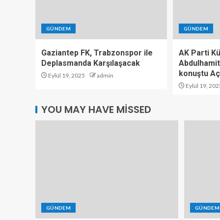
GÜNDEM
GÜNDEM
Gaziantep FK, Trabzonspor ile
AK Parti K
Deplasmanda Karşılaşacak
Abdulhamit
konuştu Aç
Eylül 19, 2025
admin
Eylül 19, 202
YOU MAY HAVE MISSED
GÜNDEM
GÜNDEM