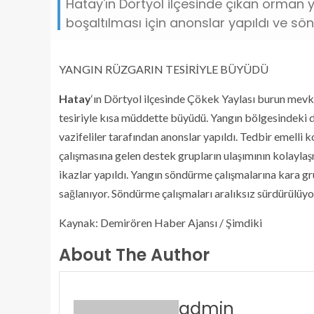
Hatay'ın Dörtyol ilçesinde çıkan orman yan
boşaltılması için anonslar yapıldı ve s
YANGIN RÜZGARIN TESİRİYLE BÜYÜDÜ
Hatay
‘ın Dörtyol ilçesinde Çökek Yaylası burun mevk
tesiriyle kısa müddette büyüdü. Yangın bölgesindeki d
vazifeliler tarafından anonslar yapıldı. Tedbir emelli
çalışmasına gelen destek grupların ulaşımının kolaylaş
ikazlar yapıldı. Yangın söndürme çalışmalarına kara gr
sağlanıyor. Söndürme çalışmaları aralıksız sürdürülüyo
Kaynak: Demirören Haber Ajansı / Şimdiki
About The Author
admin