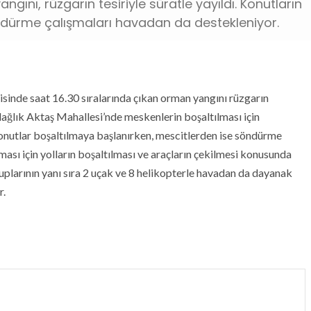
gını, rüzgarın tesiriyle süratle yayıldı. Konutların
öndürme çalışmaları havadan da destekleniyor.
isinde saat 16.30 sıralarında çıkan orman yangını rüzgarın
ağlık Aktaş Mahallesi’nde meskenlerin boşaltılması için
 konutlar boşaltılmaya başlanırken, mescitlerden ise söndürme
ması için yolların boşaltılması ve araçların çekilmesi konusunda
uplarının yanı sıra 2 uçak ve 8 helikopterle havadan da dayanak
r.