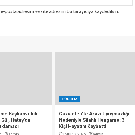
e-posta adresim ve site adresim bu tarayıcıya kaydedilsin.
GÜNDEM
üme Başkanvekili
Gaziantep’te Arazi Uyuşmazlığı
 Gül, Hatay’da
Nedeniyle Silahlı Hengame: 3
ıklaması
Kişi Hayatını Kaybetti
5
admin
Eylül 19, 2025
admin