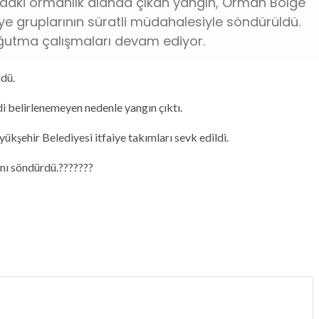
'ndaki ormanlık alanda çıkan yangın, Orman Bölge
ye gruplarının süratli müdahalesiyle söndürüldü.
oğutma çalışmaları devam ediyor.
ldü.
i belirlenemeyen nedenle yangın çıktı.
şehir Belediyesi itfaiye takımları sevk edildi.
nı söndürdü.???????