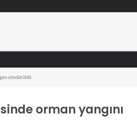
gını söndürüldü
esinde orman yangını