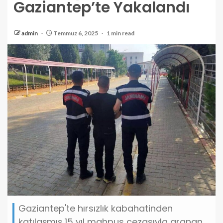
Gaziantep’te Yakalandı
admin
Temmuz 6, 2025
1 min read
Gaziantep'te hırsızlık kabahatinden
katılaşmış 15 yıl mahpus cezasıyla aranan