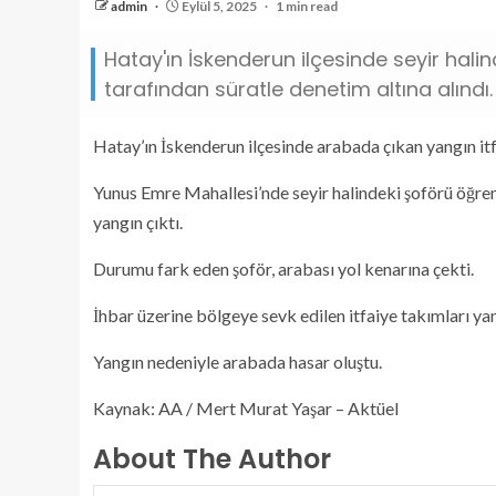
admin
Eylül 5, 2025
1 min read
Hatay'ın İskenderun ilçesinde seyir halin
tarafından süratle denetim altına alındı.
Hatay’ın İskenderun ilçesinde arabada çıkan yangın it
Yunus Emre Mahallesi’nde seyir halindeki şoförü öğr
yangın çıktı.
Durumu fark eden şoför, arabası yol kenarına çekti.
İhbar üzerine bölgeye sevk edilen itfaiye takımları y
Yangın nedeniyle arabada hasar oluştu.
Kaynak: AA / Mert Murat Yaşar – Aktüel
About The Author