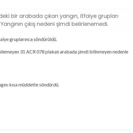
deki bir arabada çıkan yangın, itfaiye grupları
 Yangının çıkış nedeni şimdi belirlenemedi.
faiye gruplarınca söndürüldü.
enilemeyen 31 ACR 078 plakalı arabada şimdi bilinmeyen nedenle
angını kısa müddette söndürdü.