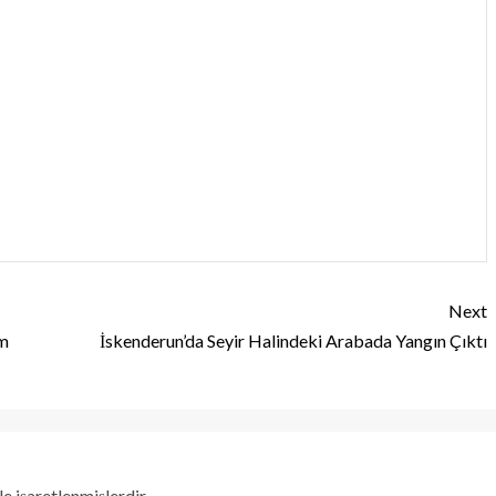
Next
um
İskenderun’da Seyir Halindeki Arabada Yangın Çıktı
le işaretlenmişlerdir