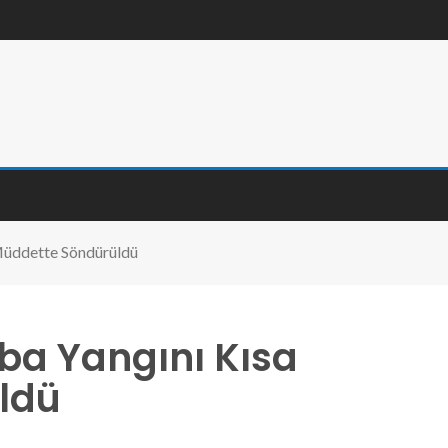
Müddette Söndürüldü
ba Yangını Kısa
ldü