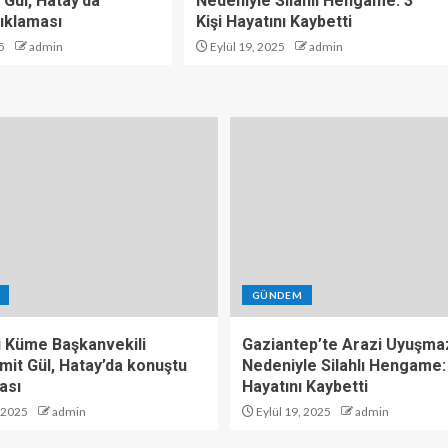
 Gül, Hatay’da
Nedeniyle Silahlı Hengame: 3
ıklaması
Kişi Hayatını Kaybetti
5
admin
Eylül 19, 2025
admin
GÜNDEM
i Küme Başkanvekili
Gaziantep’te Arazi Uyuşmaz
mit Gül, Hatay’da konuştu
Nedeniyle Silahlı Hengame: 
ası
Hayatını Kaybetti
, 2025
admin
Eylül 19, 2025
admin