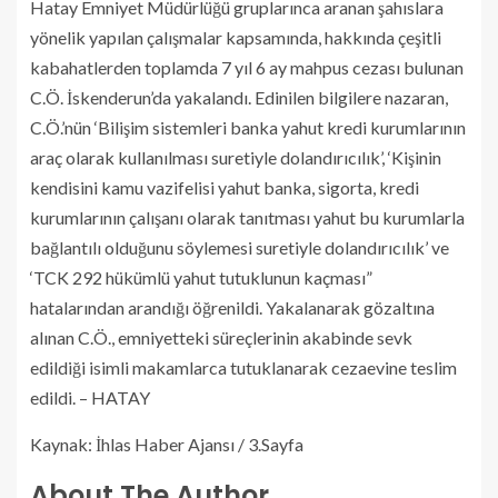
Hatay Emniyet Müdürlüğü gruplarınca aranan şahıslara
yönelik yapılan çalışmalar kapsamında, hakkında çeşitli
kabahatlerden toplamda 7 yıl 6 ay mahpus cezası bulunan
C.Ö. İskenderun’da yakalandı. Edinilen bilgilere nazaran,
C.Ö.’nün ‘Bilişim sistemleri banka yahut kredi kurumlarının
araç olarak kullanılması suretiyle dolandırıcılık’, ‘Kişinin
kendisini kamu vazifelisi yahut banka, sigorta, kredi
kurumlarının çalışanı olarak tanıtması yahut bu kurumlarla
bağlantılı olduğunu söylemesi suretiyle dolandırıcılık’ ve
‘TCK 292 hükümlü yahut tutuklunun kaçması”
hatalarından arandığı öğrenildi. Yakalanarak gözaltına
alınan C.Ö., emniyetteki süreçlerinin akabinde sevk
edildiği isimli makamlarca tutuklanarak cezaevine teslim
edildi. – HATAY
Kaynak: İhlas Haber Ajansı / 3.Sayfa
About The Author