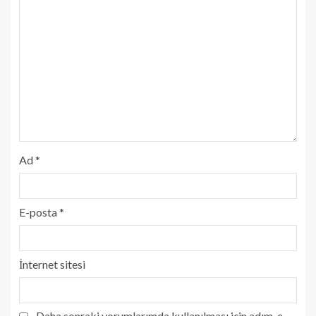
Ad
*
E-posta
*
İnternet sitesi
Daha sonraki yorumlarımda kullanılması için adım, e-