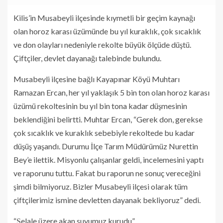
Kilis’in Musabeyli ilçesinde kıymetli bir geçim kaynağı
olan horoz karası üzümünde bu yıl kuraklık, çok sıcaklık
ve don olayları nedeniyle rekolte büyük ölçüde düştü.
Çiftçiler, devlet dayanağı talebinde bulundu.
Musabeyli ilçesine bağlı Kayapınar Köyü Muhtarı
Ramazan Ercan, her yıl yaklaşık 5 bin ton olan horoz karası
üzümü rekoltesinin bu yıl bin tona kadar düşmesinin
beklendiğini belirtti. Muhtar Ercan, “Gerek don, gerekse
çok sıcaklık ve kuraklık sebebiyle rekoltede bu kadar
düşüş yaşandı. Durumu İlçe Tarım Müdürümüz Nurettin
Bey’e ilettik. Misyonlu çalışanlar geldi, incelemesini yaptı
ve raporunu tuttu. Fakat bu raporun ne sonuç vereceğini
şimdi bilmiyoruz. Bizler Musabeyli ilçesi olarak tüm
çiftçilerimiz ismine devletten dayanak bekliyoruz” dedi.
“Şelale üzere akan suyumuz kurudu”