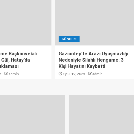
GÜNDEM
üme Başkanvekili
Gaziantep’te Arazi Uyuşmazlığı
 Gül, Hatay’da
Nedeniyle Silahlı Hengame: 3
ıklaması
Kişi Hayatını Kaybetti
5
admin
Eylül 19, 2025
admin