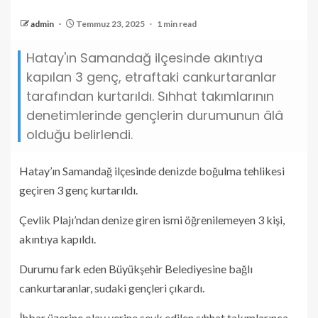
admin
Temmuz 23, 2025
1 min read
Hatay'ın Samandağ ilçesinde akıntıya
kapılan 3 genç, etraftaki cankurtaranlar
tarafından kurtarıldı. Sıhhat takımlarının
denetimlerinde gençlerin durumunun âlâ
olduğu belirlendi.
Hatay’ın Samandağ ilçesinde denizde boğulma tehlikesi
geçiren 3 genç kurtarıldı.
Çevlik Plajı’ndan denize giren ismi öğrenilemeyen 3 kişi,
akıntıya kapıldı.
Durumu fark eden Büyükşehir Belediyesine bağlı
cankurtaranlar, sudaki gençleri çıkardı.
İhbar üzerine olay yerine sevk edilen sıhhat takımlarınca