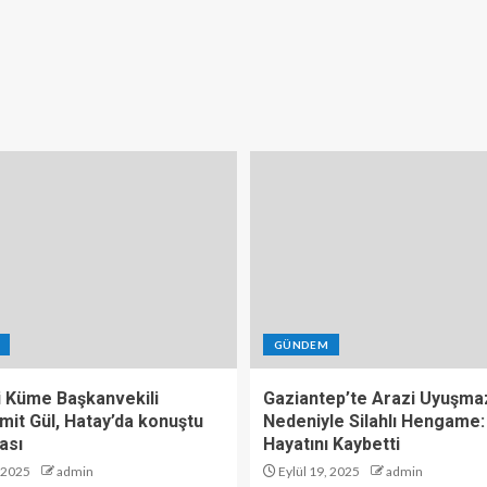
GÜNDEM
i Küme Başkanvekili
Gaziantep’te Arazi Uyuşmaz
mit Gül, Hatay’da konuştu
Nedeniyle Silahlı Hengame: 
ası
Hayatını Kaybetti
, 2025
admin
Eylül 19, 2025
admin