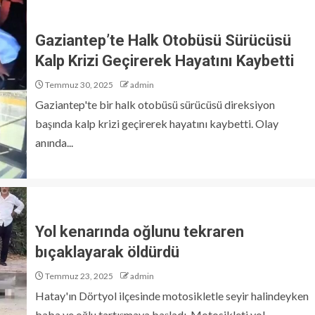
Gaziantep’te Halk Otobüsü Sürücüsü
Kalp Krizi Geçirerek Hayatını Kaybetti
Temmuz 30, 2025
admin
Gaziantep'te bir halk otobüsü sürücüsü direksiyon
başında kalp krizi geçirerek hayatını kaybetti. Olay
anında...
Yol kenarında oğlunu tekraren
bıçaklayarak öldürdü
Temmuz 23, 2025
admin
Hatay'ın Dörtyol ilçesinde motosikletle seyir halindeyken
baba ve oğlu tartışmaya başladı. Motosikleti yol