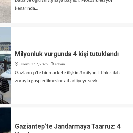
kenarında...
Milyonluk vurgunda 4 kişi tutuklandı
Temmuz 17, 2025
admin
Gaziantep'te bir markete ilişkin 3 milyon TL'nin silah
zoruyla gasp edilmesine ait adliyeye sevk...
Gaziantep’te Jandarmaya Taarruz: 4