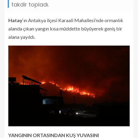
takdir topladı.
Hatay
‘ın Antakya ilçesi Karaali Mahallesi’nde ormanlık
alanda çıkan yangın kısa müddette büyüyerek geniş bir
alana yayıldı.
YANGININ ORTASINDAN KUŞ YUVASINI