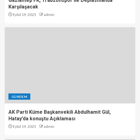
Gaziantep FK, Trabzonspor ile Deplasmanda
Karşılaşacak
Eylül 19, 2025
admin
GÜNDEM
AK Parti Küme Başkanvekili Abdulhamit Gül,
Hatay’da konuştu Açıklaması
Eylül 19, 2025
admin