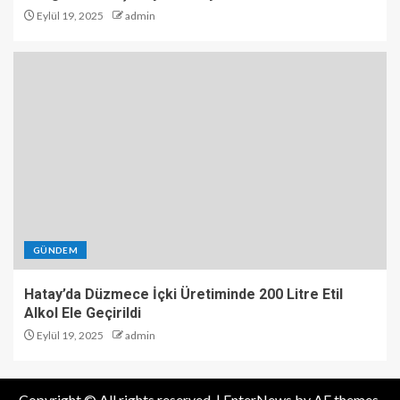
Eylül 19, 2025
admin
GÜNDEM
Hatay’da Düzmece İçki Üretiminde 200 Litre Etil
Alkol Ele Geçirildi
Eylül 19, 2025
admin
Copyright © All rights reserved.
|
EnterNews
by AF themes.