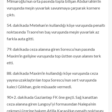
Mimaroğlu’nun orta pasında topla bilişan Abdurrahim’in
vuruşunda meşin yuvarlak savunmaya çarparak kornere
çıktı.
54. dakikada Metehan’ın kullandığı köşe vuruşunda penaltı
noktasında Traore’nın baş vuruşunda meşin yuvarlak az
farkla auta gitti.
79. dakikada ceza alanına giren Sorescu’nun pasında
Maxim’in gelişine vuruşunda top üstten oyun alanını terk
etti.
88. dakikada Maxim’in kullandığı köşe vuruşunda ceza
yayına uzaklaştırılan topa Sorescu’nun sert vuruşunda
kaleci Gökhan, gole müsaade vermedi.
90+2. dakikada Gaziantep FK öne geçti. Sağ kanattan
ceza alanına giren Lungoyi’yi formasından Nalepa’nin
çekmesi üzerine hakem Atilla Karaoğlun penaltı noktasını