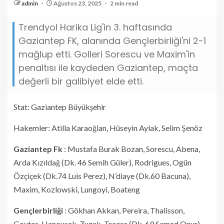
admin
Ağustos 23, 2025
2 min read
Trendyol Harika Lig'in 3. haftasında
Gaziantep FK, alanında Gençlerbirliği'ni 2-1
mağlup etti. Golleri Sorescu ve Maxim'in
penaltısı ile kaydeden Gaziantep, maçta
değerli bir galibiyet elde etti.
Stat: Gaziantep Büyükşehir
Hakemler: Atilla Karaoğlan, Hüseyin Aylak, Selim Şenöz
Gaziantep Fk
: Mustafa Burak Bozan, Sorescu, Abena,
Arda Kızıldağ (Dk. 46 Semih Güler), Rodrigues, Ogün
Özçiçek (Dk.74 Luis Perez), N’diaye (Dk.60 Bacuna),
Maxim, Kozlowski, Lungoyi, Boateng
Gençlerbirliği
: Gökhan Akkan, Pereira, Thalisson,
Goutas, Hanousek, Zuzek, Traore (Dk. 69 Samed Onur),