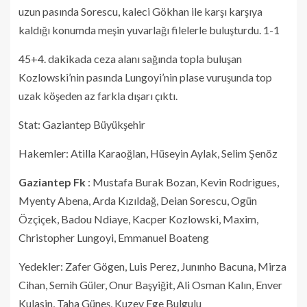
uzun pasında Sorescu, kaleci Gökhan ile karşı karşıya
kaldığı konumda meşin yuvarlağı filelerle buluşturdu. 1-1
45+4. dakikada ceza alanı sağında topla buluşan
Kozlowski’nin pasında Lungoyi’nin plase vuruşunda top
uzak köşeden az farkla dışarı çıktı.
Stat: Gaziantep Büyükşehir
Hakemler: Atilla Karaoğlan, Hüseyin Aylak, Selim Şenöz
Gaziantep Fk
: Mustafa Burak Bozan, Kevin Rodrigues,
Myenty Abena, Arda Kızıldağ, Deian Sorescu, Ogün
Özçiçek, Badou Ndiaye, Kacper Kozlowski, Maxim,
Christopher Lungoyi, Emmanuel Boateng
Yedekler: Zafer Gögen, Luis Perez, Junınho Bacuna, Mirza
Cihan, Semih Güler, Onur Başyiğit, Ali Osman Kalın, Enver
Kulasin, Taha Güneş, Kuzey Ege Bulgulu