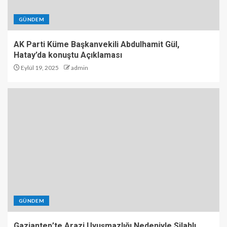
GÜNDEM
AK Parti Küme Başkanvekili Abdulhamit Gül,
Hatay’da konuştu Açıklaması
Eylül 19, 2025
admin
GÜNDEM
Gaziantep’te Arazi Uyuşmazlığı Nedeniyle Silahlı