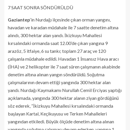
7 SAAT SONRA SÖNDÜRÜLDÜ
Gaziantep
‘in Nurdağı ilçesinde çıkan orman yangını,
havadan ve karadan müdahale ile 7 saatte denetim altına
alındı, 300 hektar alan yandı. İkizkuyu Mahallesi
kırsalındaki ormanda saat 12.00’de çıkan yangına 9
arazöz, 5 itfaiye, 6 su tankı; toplam 27 araç ve 120
çalışanla müdahale edildi. Havadan 1 İnsansız Hava aracı
(İHA) ve 2 helikopter ile 7 saat süren çalışmanın akabinde
denetim altına alınan yangın söndürüldü. Soğutma
çalışmalarının devam ettiği yangında 300 hektar alan
yandı. Nurdağı Kaymakamı Nurullah Cemil Erciyas yaptığı
açıklamada, yangında 300 hektar alanın ziyan gördüğünü
söz ederek, “İkizkuyu Mahallesi kırsalındaki ormanda
başlayan Kartal, Keçikuyusu ve Terken Mahalleleri
yangından etkiledi. Büyük ölçüde denetim altına alınan
yangında soğutma çalışması devam ederken, yangına 1