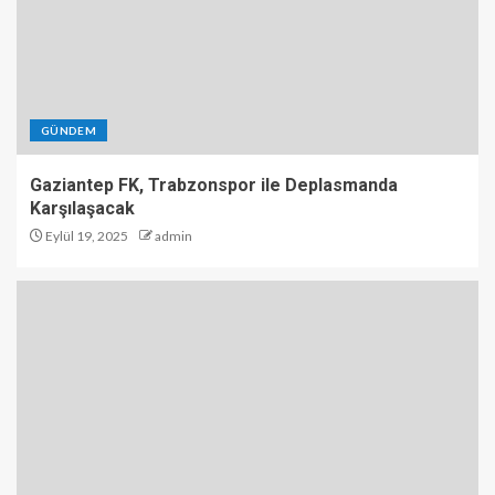
GÜNDEM
Gaziantep FK, Trabzonspor ile Deplasmanda
Karşılaşacak
Eylül 19, 2025
admin