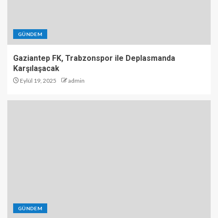
GÜNDEM
Gaziantep FK, Trabzonspor ile Deplasmanda
Karşılaşacak
Eylül 19, 2025
admin
GÜNDEM